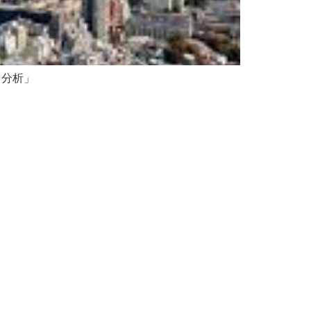
）分析」
Our Services
Opi
サービス
オピ