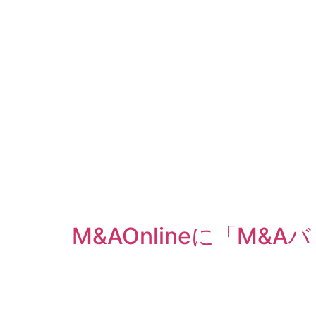
M&AOnlineに「M