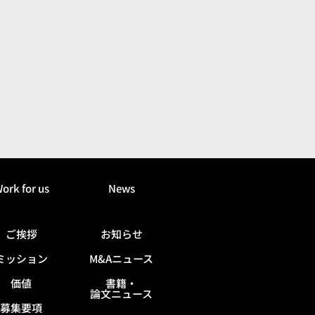
ork for us
News
ご挨拶
お知らせ
ミッション
M&Aニュース
価値
書籍・
論文ニュース
募集要項