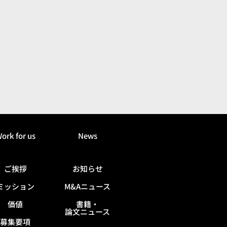
ork for us
News
ご挨拶
お知らせ
ミッション
M&Aニュース
価値
書籍・
論文ニュース
募集要項